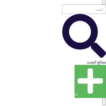
نصائح البحث
إنشاء كيان (إدخال)