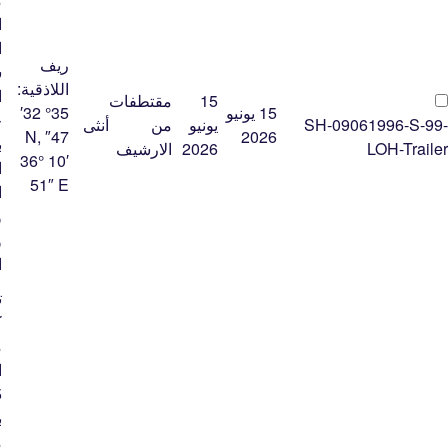
ا
ا
ريف
ش
اللاذقية:
ا
15
مقتطفات
15 يونيو
35° 32′
SH-09061996-S-99-
يونيو
من
أنثى
47″ N,
2026
ب
LOH-Trailer
2026
الارشيف
36° 10′
ا
51″ E
ا
و
و
ا
ت
ك
م
ب
م