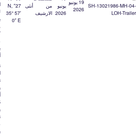
19 يونيو
ا
SH-13021986-MH-04-
يونيو
من
أنثى
27″ N,
2026
ل
LOH-Trailer
2026
الارشيف
35° 57′
ب
0″ E
و
ك
م
ب
أ
ت
ا
ت
آ
ب
ت
ص
ب