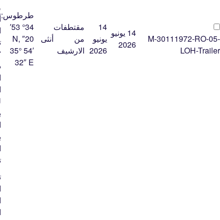
و
طرطوس:
أ
14
مقتطفات
34° 53′
ا
14 يونيو
M-30111972-RO-05-
يونيو
من
أنثى
20″ N,
ت
2026
LOH-Trailer
2026
الارشيف
35° 54′
32″ E
د
ا
ا
ل
ب
ا
ب
ا
ت
ت
ا
ا
ا