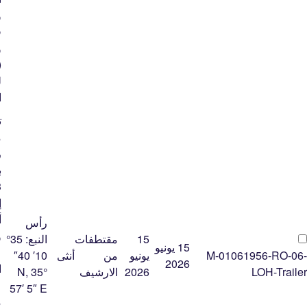
و
ق
و
(
ل
ا
ت
م
ر
إ
أ
رأس
و
15
مقتطفات
النبع:
35°
15 يونيو
ع
M-01061956-RO-06-
يونيو
من
أنثى
10′ 40″
2026
ا
LOH-Trailer
2026
الارشيف
N, 35°
ع
57′ 5″ E
م