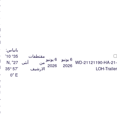
ز
ح
م
م
ا
م
بانياس:
و
مقتطفات
35° 10′
6 يونيو
6 يونيو
ا
WD-21121190-HA-21-
من
أنثى
27″ N,
2026
2026
ا
LOH-Trailer
الارشيف
35° 57′
ر
0″ E
ب
ت
ل
غ
و
ب