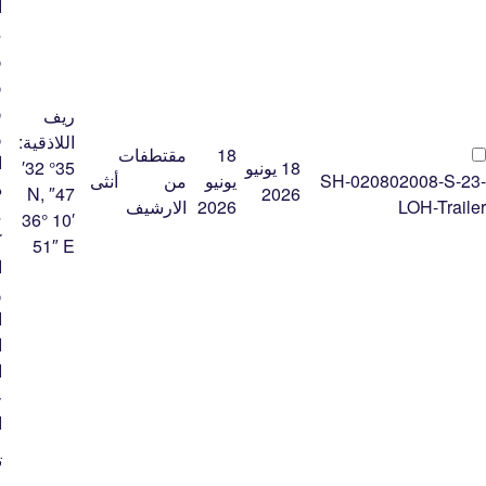
ا
و
و
و
ريف
و
اللاذقية:
18
مقتطفات
ا
18 يونيو
35° 32′
SH-020802008-S-23-
يونيو
من
أنثى
د
47″ N,
2026
LOH-Trailer
2026
الارشيف
م
36° 10′
ك
51″ E
ا
و
ا
ا
ا
خ
ا
ت
م