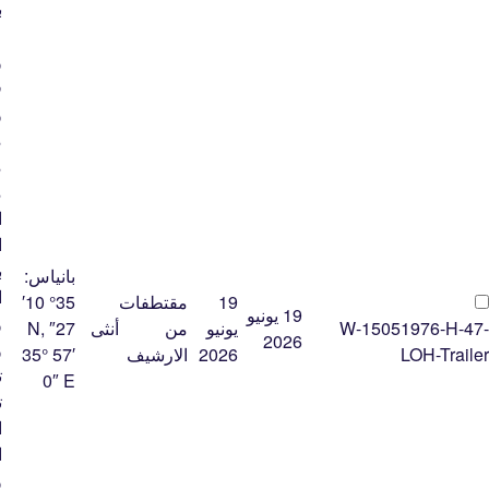
ب
ع
و
ف
و
م
م
م
ا
ا
ب
بانياس:
ا
19
مقتطفات
35° 10′
19 يونيو
و
W-15051976-H-47-
يونيو
من
أنثى
27″ N,
2026
و
LOH-Trailer
2026
الارشيف
35° 57′
ت
0″ E
ت
ا
ا
و