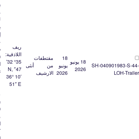
ب
و
ل
ب
إ
ظ
ريف
س
اللاذقية:
(
18
مقتطفات
18 يونيو
35° 32′
ا
SH-040901983-S-44-
يونيو
من
أنثى
47″ N,
2026
LOH-Trailer
2026
الارشيف
36° 10′
ع
51″ E
ع
م
(
و
ا
ك
ا