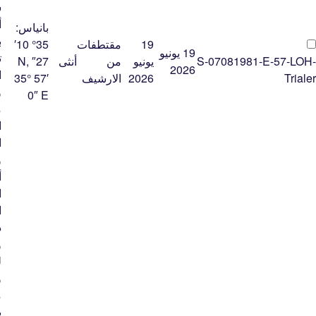
س
أ
بانياس:
ب
19
مقتطفات
35° 10′
19 يونيو
ت
S-07081981-E-57-LOH-
يونيو
من
أنثى
27″ N,
2026
ا
Trialer
2026
الارشيف
35° 57′
و
0″ E
م
ا
ا
و
أ
ا
ا
د
و
ل
و
م
ب