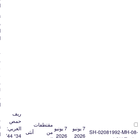
ا
ت
ر
ا
ا
ع
و
م
م
و
ل
و
ا
ع
ريف
و
حمص
مقتطفات
ت
7 يونيو
7 يونيو
الغربي:
SH-02081992-MH-08-
من
أنثى
ا
34° 44′
2026
2026