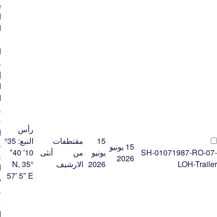
ب
ا
ا
ا
و
إ
ا
ا
و
خ
رأس
ا
15
مقتطفات
النبع:
35°
و
15 يونيو
SH-01071987-RO-07-
يونيو
من
أنثى
10′ 40″
و
2026
LOH-Trailer
2026
الارشيف
N, 35°
ا
57′ 5″ E
س
و
م
إ