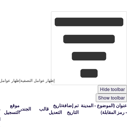
den
5
إظهار عوامل التصفية
إظهار عوامل 
Hide toolbar
Show toolbar
عنوان (الموضوع - المدينة
تم إضافة
تاريخ
موقع
قالب
الجندر
م
- رمز المقابلة)
التاريخ
التعديل
التسجيل
ا
م