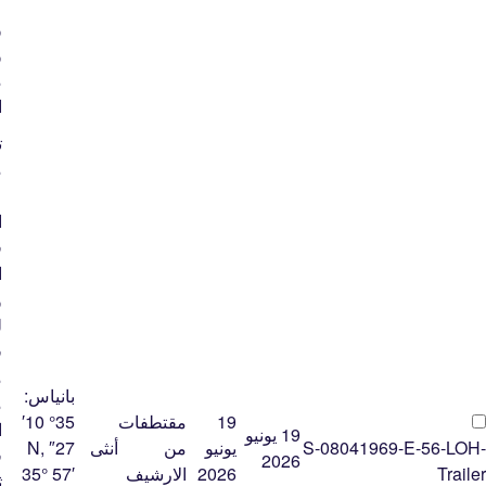
ع
و
و
م
ا
ت
م
ع
ا
ق
ا
و
ل
ق
م
بانياس:
م
19
مقتطفات
35° 10′
ا
19 يونيو
S-08041969-E-56-LOH-
يونيو
من
أنثى
27″ N,
ف
2026
Trailer
2026
الارشيف
35° 57′
ث