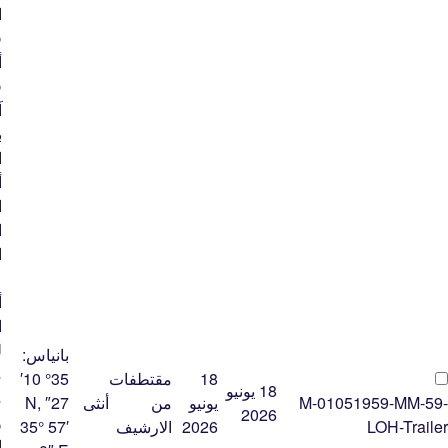
ا
ف
أ
ف
ب
ا
أ
ا
ا
ا
ع
أ
ا
ل
بانياس:
م
18
مقتطفات
35° 10′
18 يونيو
م
M-01051959-MM-59-
يونيو
من
أنثى
27″ N,
2026
و
LOH-Trailer
2026
الارشيف
35° 57′
ا