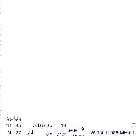
ل
ا
ق
ب
أ
ت
ع
د
ل
ا
أ
ا
ر
أ
بانياس:
ا
19
مقتطفات
35° 10′
س
19 يونيو
W-03011988-MH-01-
يونيو
من
أنثى
27″ N,
ر