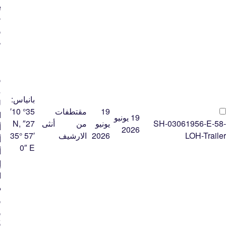
ب
خ
و
ط
ع
ع
و
م
بانياس:
ل
19
مقتطفات
35° 10′
ا
19 يونيو
SH-03061956-E-58-
يونيو
من
أنثى
27″ N,
أ
2026
LOH-Trailer
2026
الارشيف
35° 57′
أ
0″ E
أ
إ
ا
ذ
و
و
ق