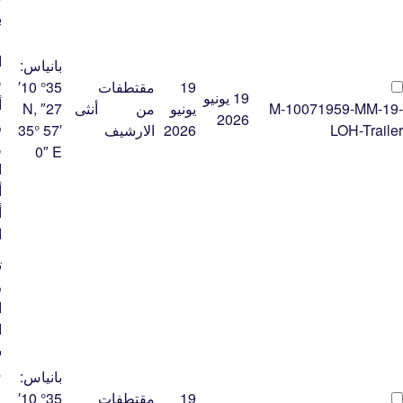
ب
ع
ا
بانياس:
19
مقتطفات
35° 10′
19 يونيو
أ
M-10071959-MM-19-
يونيو
من
أنثى
27″ N,
2026
ز
LOH-Trailer
2026
الارشيف
35° 57′
و
0″ E
أ
أ
ا
ت
ر
ا
ا
ش
م
بانياس:
ع
19
مقتطفات
35° 10′