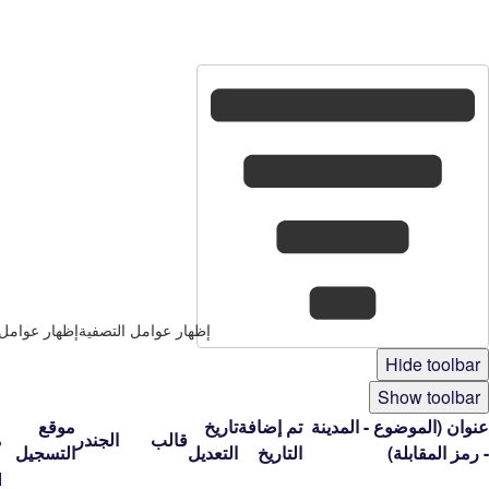
den
5
إظهار عوامل التصفية
إظهار عوامل 
Hide toolbar
Show toolbar
عنوان (الموضوع - المدينة
تم إضافة
تاريخ
موقع
قالب
الجندر
م
- رمز المقابلة)
التاريخ
التعديل
التسجيل
ا