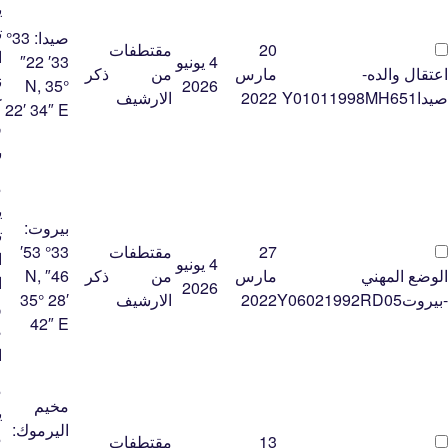
ي
ت
صيدا:
33°
20
مقتطفات
ا
4 يونيو
33′ 22″
اعتقال والده-
مارس
من
ذكر
ن
N, 35°
2026
صيداY01011998MH651
2022
الارشيف
ك
22′ 34″ E
ف
س
م
ي
بيروت:
ت
27
مقتطفات
33° 53′
ا
4 يونيو
الوضع المهني
مارس
من
ذكر
46″ N,
ا
2026
-بيروتY06021992RD05
2022
الارشيف
35° 28′
و
42″ E
ض
ا
م
مخيم
ي
اليرموك:
م
13
مقتطفات