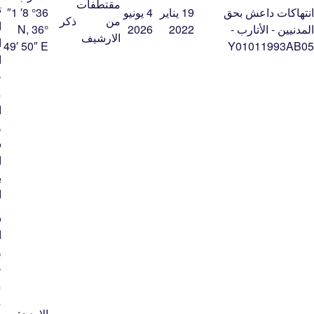
مقتطفات
ت
انتهاكات داعش بحق
19 يناير
4 يونيو
36° 8′ 1″
من
ذكر
ا
المدنيين - الأتارب -
2022
2026
N, 36°
الارشيف
ا
49′ 50″ E
Y01011993AB05
ا
ح
م
ا
و
س
ا
ب
ا
س
ا
و
ج
م
م
الاردن: