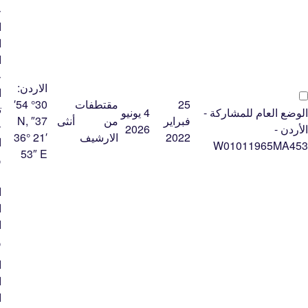
ح
ا
ا
ا
ح
الاردن:
ا
25
مقتطفات
30° 54′
ت
الوضع العام للمشاركة -
4 يونيو
فبراير
من
أنثى
37″ N,
ح
الأردن -
2026
2022
الارشيف
36° 21′
ا
W01011965MA453
53″ E
و
ع
ا
ا
ا
و
ا
ا
ا