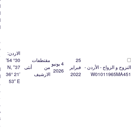
ا
ا
ا
ا
ع
و
ز
الاردن:
م
25
مقتطفات
30° 54′
ع
4 يونيو
النزوح و الزواج - الأردن -
فبراير
من
أنثى
37″ N,
ا
2026
W01011965MA451
2022
الارشيف
36° 21′
ا
53″ E
و
و
م
و
د
ت
ص