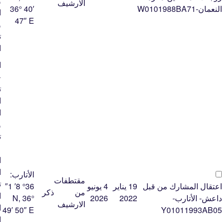
ﻭ
الارشيف
النعمان-W0101988BA71
36° 40′
ﺍ
47″ E
ﻭ
ﺗ
ﺍ
ا
خ
ت
ا
ا
و
ت
ع
ا
ا
الأتارب:
مقتطفات
ت
اعتقال المشارك من قبل
19 يناير
4 يونيو
36° 8′ 1″
من
ذكر
ا
داعش- الأتارب-
2022
2026
N, 36°
الارشيف
ا
49′ 50″ E
Y01011993AB05
ا