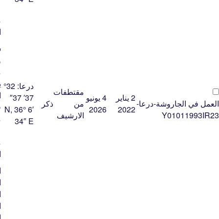
ﻋ
ﻣ
ﺍ
ﺷ
ﻭ
ﻣ
ﻳ
درعا:
32°
مقتطفات
ﺍ
2 يناير
4 يونيو
37′ 37″
العمل في الجاروشة-درعا-
من
ذكر
ﻓ
N, 36° 6′
2026
2022
Y01011993IR23
الارشيف
ﻣ
34″ E
ﻋ
ﻣ
ﺍ
ا
ا
ا
ا
ا