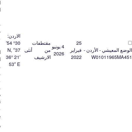
ا
ا
ع
و
ز
الاردن:
م
25
مقتطفات
30° 54′
ع
4 يونيو
الوضع المعيشي - الأردن -
فبراير
من
أنثى
37″ N,
ا
2026
W01011965MA451
2022
الارشيف
36° 21′
ا
53″ E
و
و
م
و
د
ت
ص
ب
ﺷ