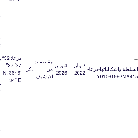
و
ﺷ
ﺟ
ﻋ
ﻳ
ﺗ
ﺍ
درعا:
32°
ﺗ
مقتطفات
2 يناير
4 يونيو
37′ 37″
ﻭ
السلطة واشكالياتها-درعا-
من
ذكر
N, 36° 6′
2026
2022
ﻭ
Y01061992MA415
الارشيف
34″ E
ﻳ
ﺳ
ﻭ
ﻭ
ﺍ
ﺟ
ﺷ
ﺟ