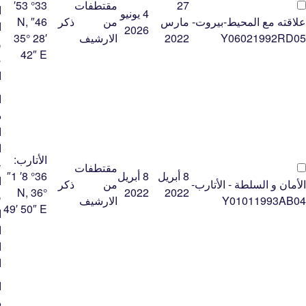
27
مقتطفات
33° 53′
ا
4 يونيو
علاقته مع المحيط-بيروت-
مارس
من
ذكر
46″ N,
ا
2026
Y06021992RD05
2022
الارشيف
35° 28′
و
42″ E
ض
ا
ا
د
ا
ا
الأتارب:
ح
مقتطفات
8 أبريل
8 أبريل
36° 8′ 1″
ا
الأمان و السلطة - الأتارب-
من
ذكر
N, 36°
2022
2022
ق
Y01011993AB04
الارشيف
49′ 50″ E
ا
ا
ا
ا
ا
د