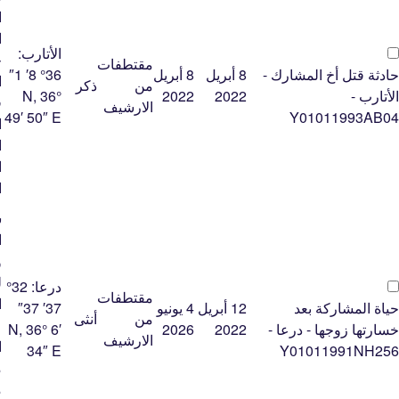
ا
ا
الأتارب:
ح
مقتطفات
حادثة قتل أخ المشارك -
8 أبريل
8 أبريل
36° 8′ 1″
ا
من
ذكر
الأتارب -
2022
2022
N, 36°
ق
الارشيف
49′ 50″ E
Y01011993AB04
ا
ا
ا
ا
س
ا
و
ل
درعا:
32°
مقتطفات
ا
حياة المشاركة بعد
12 أبريل
4 يونيو
37′ 37″
من
أنثى
ع
خسارتها زوجها - درعا -
2022
2026
N, 36° 6′
الارشيف
ا
34″ E
Y01011991NH256
م
م