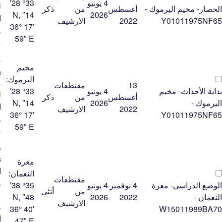
4 يونيو
33° 28′
ل
الحصار- مخيم اليرموك -
أغسطس
من
ذكر
14″ N,
2026
ا
Y01011975NF65
2022
الارشيف
36° 17′
و
59″ E
م
م
مخيم
ي
اليرموك:
م
13
مقتطفات
بداية الأحداث- مخيم
4 يونيو
33° 28′
ل
أغسطس
من
ذكر
اليرموك -
2026
14″ N,
ا
2022
الارشيف
36° 17′
Y01011975NF65
و
59″ E
م
ز
ت
معرة
ا
النعمان:
مقتطفات
و
الوضع الدراسي- معرة
4 نوفمبر
4 يونيو
35° 38′
من
أنثى
ع
النعمان -
2022
2026
48″ N,
الارشيف
و
36° 40′
W15011989BA70
ا
47″ E