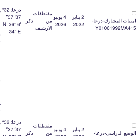
ﺍ
درعا:
32°
ﺗ
مقتطفات
2 يناير
4 يونيو
37′ 37″
ﻭ
امنيات المشارك-درعا-
من
ذكر
N, 36° 6′
2026
2022
ﻭ
Y01061992MA415
الارشيف
34″ E
ﻳ
ﺳ
ﻭ
ﻭ
ﺍ
ﺟ
ﺷ
ﺟ
ﻋ
ﻳ
ﺗ
ﺍ
درعا:
32°
ﺗ
مقتطفات
2 يناير
4 يونيو
37′ 37″
ﻭ
الوضع الدراسي-درعا-
من
ذكر