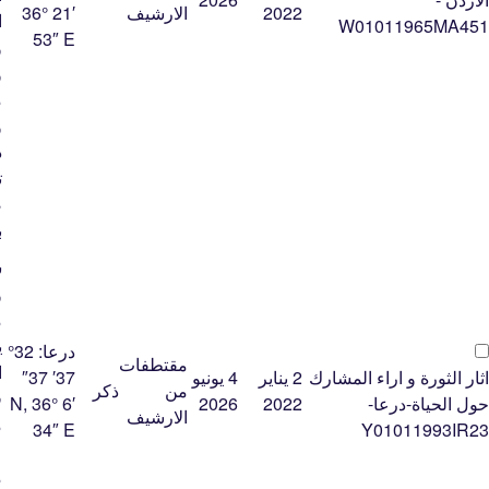
2022
الارشيف
36° 21′
ا
W01011965MA451
53″ E
و
و
م
و
د
ت
ص
ب
ﺷ
ﻭ
ﻣ
ﻳ
درعا:
32°
مقتطفات
ﺍ
اثار الثورة و اراء المشارك
2 يناير
4 يونيو
37′ 37″
من
ذكر
ﻓ
حول الحياة-درعا-
2022
2026
N, 36° 6′
الارشيف
ﻣ
34″ E
Y01011993IR23
ﻋ
ﻣ