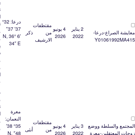
ﻳ
ﺗ
ﺍ
درعا:
32°
ﺗ
مقتطفات
2 يناير
4 يونيو
37′ 37″
ﻭ
معايشة الصراع-درعا-
من
ذكر
N, 36° 6′
2026
2022
ﻭ
Y01061992MA415
الارشيف
34″ E
ﻳ
ﺳ
ﻭ
ﻭ
ﺍ
ﺟ
ﺯ
ﻭ
ﺗ
معرة
ﺍ
النعمان:
ﻭ
مقتطفات
المجتمع والسلطة ووضع
3 يناير
4 يونيو
35° 38′
ﻭ
من
أنثى
زوجات المعتقلين-معرة
2022
2026
48″ N,