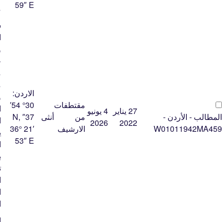
59″ E
م
س
ا
و
ج
م
م
الاردن:
و
مقتطفات
30° 54′
ا
27 يناير
4 يونيو
المطالب - الأردن -
من
أنثى
37″ N,
ا
2026
2022
W01011942MA459
الارشيف
36° 21′
ي
53″ E
ا
ب
ت
ا
ا
ا
ا