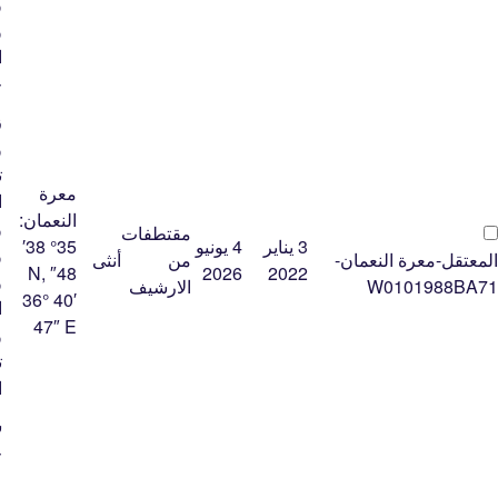
ﻭ
ﻭ
ﺍ
ﺟ
ﺯ
ﻭ
ﺗ
معرة
ﺍ
النعمان:
ﻭ
مقتطفات
3 يناير
4 يونيو
35° 38′
ﻭ
المعتقل-معرة النعمان-
من
أنثى
48″ N,
2026
2022
ﻭ
W0101988BA71
الارشيف
36° 40′
ﺍ
47″ E
ﻭ
ﺗ
ﺍ
ﺷ
ﺟ
ﻋ