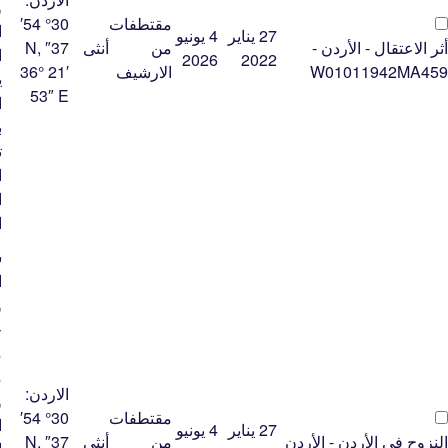
و
مقتطفات
30° 54′
ا
27 يناير
4 يونيو
أثر الاعتقال - الأردن -
من
أنثى
37″ N,
ا
2026
2022
W01011942MA459
الارشيف
36° 21′
ي
53″ E
ا
ب
ت
ا
ا
ا
س
ا
و
ج
م
م
الاردن:
و
مقتطفات
30° 54′
ا
27 يناير
4 يونيو
النزوح في الأردن - الأردن
من
أنثى
37″ N,