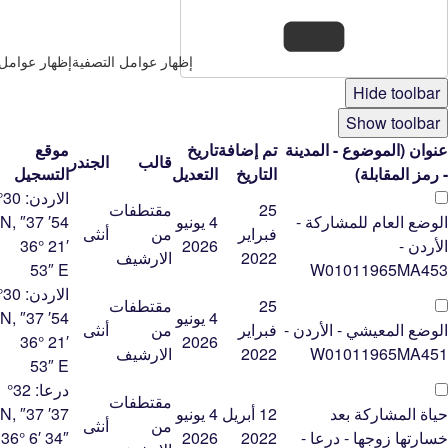
إظهار عوامل التصفية
إظهار عوامل 
Hide toolbar
Show toolbar
عنوان (الموضوع - المدينة
تم إضافة
تاريخ
موقع
قالب
الجندر
- رمز المقابلة)
التاريخ
التعديل
التسجيل
الاردن:
0°
25
مقتطفات
الوضع العام للمشاركة -
4 يونيو
54′ 37″ N,
فبراير
من
أنثى
الأردن -
2026
36° 21′
2022
الارشيف
53″ E
W01011965MA453
الاردن:
0°
25
مقتطفات
4 يونيو
54′ 37″ N,
الوضع المعيشي - الأردن -
فبراير
من
أنثى
36° 21′
2026
W01011965MA451
2022
الارشيف
53″ E
درعا:
32°
مقتطفات
حياة المشاركة بعد
12 أبريل
4 يونيو
37′ 37″ N,
من
أنثى
خسارتها زوجها - درعا -
2022
2026
36° 6′ 34″